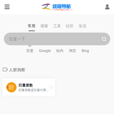
常用
搜索
工具
社区
生活
百度
Google
站内
淘宝
Bing
人群洞察
巨量算数
巨量算数是巨量引擎旗下内容消费趋势洞察品牌。以今日头条、抖音、西瓜视频等内容消费场景为依托，巨量算数官网输出内容趋势、产业研究、广告策略等前沿的洞察与观点，同时，开放算数指数、算数榜单等营销分析工具，满足企业、营销从业者、创作者等数据洞察需求。