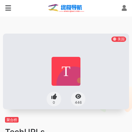
美国
0
446
聚合榜
TechURLs