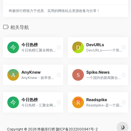
终极排行榜致力于优质、实用的网络站点资源收集与分享！
相关导航
今日热榜
DevURLs
今日热榜汇聚全网热搜：知乎热榜、微博热搜、百度热搜、IT之家、36氪、少数派、豆瓣、小红书、百度贴吧、虎扑、虎嗅、天涯、哔哩哔哩、小众软件、抖音、吾爱破解、GitHub、技术期刊 全网热点 新闻 热词 排行榜 摸鱼神器
DevURLs——一个简洁的开发者新闻聚合器
AnyKnew
Spike.News
AnyKnew - 效率资讯 - 高效读资讯, 5分钟遍历全网热点
一个国外的新闻聚合热搜榜
今日热榜
Readspike
今日热榜 - 汇聚全网热点，热门尽览无余
Readspike-是一个国外简单的新闻聚合器
Copyright © 2026
终极排行榜
陇ICP备2022000941号-2