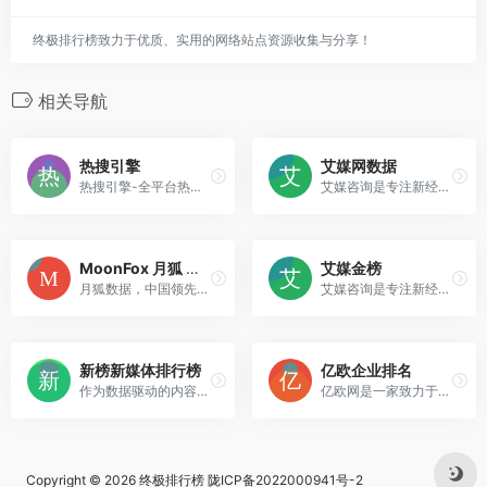
终极排行榜致力于优质、实用的网络站点资源收集与分享！
相关导航
热搜引擎
艾媒网数据
热搜引擎-全平台热搜历史记录,支持按多种方式查看所有热搜,并实时存档全平台热搜。
艾媒咨询是专注新经济领域的数据挖掘和数据报告分析机构,每年公开或者定制发布基于大数据的行业研究报告_市场调研报告超2000份,覆盖房地产、IT互联网、金融、人工智能、新零售、游戏、音乐、教育、VR、网络安全等领域
MoonFox 月狐 行业报告
艾媒金榜
月狐数据，中国领先的全场景数据洞察与分析服务专家。
艾媒咨询是专注新经济领域的数据挖掘和数据报告分析机构,每年公开或者定制发布基于大数据的行业研究报告_市场调研报告超2000份,覆盖房地产、IT互联网、金融、人工智能、新零售、游戏、音乐、教育、VR、网络安全等领域
新榜新媒体排行榜
亿欧企业排名
作为数据驱动的内容产业服务，新榜发挥行业枢纽作用，连接线上线下资源，提供内容营销、电商导购、用户运营、版权分发等产品服务，服务于内容产业，以内容服务产业。
亿欧网是一家致力于科技创新和产业研究的综合服务平台，聚焦产业数字化升级，为从业者提供行业投资分析、研究咨询、数据定制化、政企对接等服务。
Copyright © 2026
终极排行榜
陇ICP备2022000941号-2