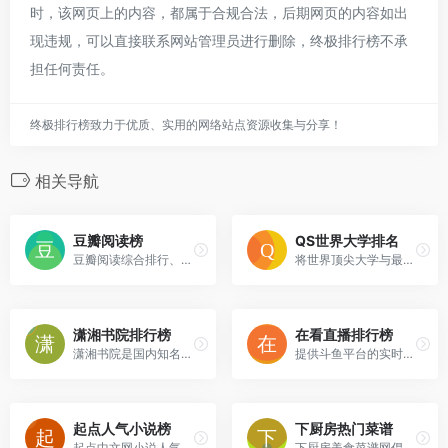
时，该网页上的内容，都属于合规合法，后期网页的内容如出
现违规，可以直接联系网站管理员进行删除，终极排行榜不承
担任何责任。
终极排行榜致力于优质、实用的网络站点资源收集与分享！
相关导航
豆瓣阅读榜
QS世界大学排名
豆瓣阅读综合排行、频道排行、出版排行。
将世界顶尖大学与最新QS世界大学排名®相比较，并按地区和学科搜索领先的院校。注册成为免费网站会员直接查看大学比较结果和附加信息，并访问QS智库进行深入分析
潇湘书院排行榜
在看直播排行榜
潇湘书院是国内知名原创网络文学门户, 拥有海量的女生完结全本小说作品, 提供热门小说排行榜免费在线阅读, 每日更新言情、都市、穿越、青春、悬疑等作品连载。
提供斗鱼平台的实时直播排行，可以查到主播的收入，弹幕，人气，粉丝团，贵族等多项排名数据，帮你找到最好看的直播内容，了解最新的斗鱼直播趋势。查数据，就上在看直播。
起点人气小说榜
下厨房热门菜谱
起点中文网小说人气排行榜单,为您提供起点中文网人气排行榜,想看更多小说人气排行榜,欢迎访问起点小说人气排行榜专区
下厨房美食菜谱网倡导在家烹饪、健康的生活方式，提供有版权的实用菜谱做法与饮食知识，提供厨师和美食爱好者一个记录、分享的平台。