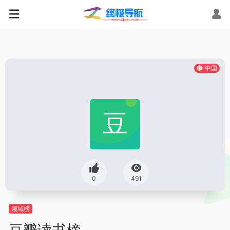
中国
0
491
领域榜
豆瓣读书榜